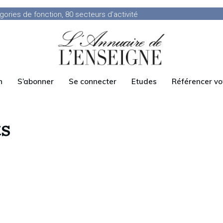
ories de fonction, 80 secteurs d’activité
n
S’abonner
Se connecter
Etudes
Référencer vo
s