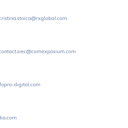
cristina.stoica@rxglobal.com
contact.siec@comexposium.com
fopro-digital.com
ia.com